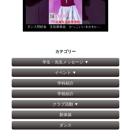
ダンス同好会 文化発表会 かっこいい＆かわいい ショート②ー１８
カテゴリー
学生・先生メッセージ
▼
イベント
▼
学科紹介
学校紹介
クラブ活動
▼
新体操
ダンス