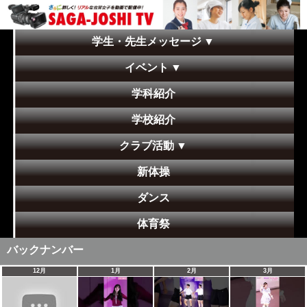
学生・先生メッセージ
▼
イベント
▼
学科紹介
学校紹介
クラブ活動
▼
新体操
ダンス
体育祭
バックナンバー
12月
1月
2月
3月