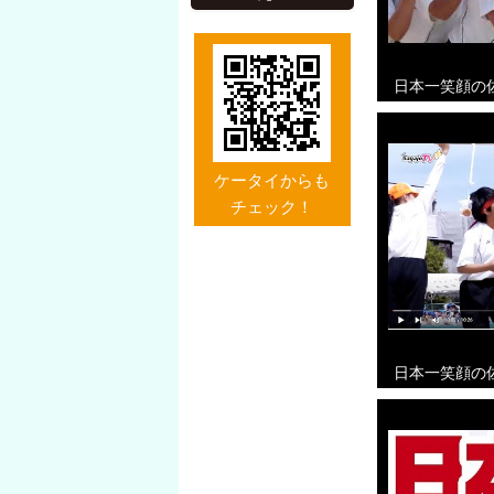
ケータイからも
チェック！