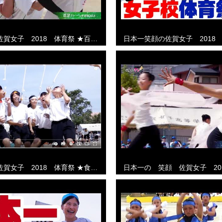
日本一笑顔の佐賀女子 2018 体育祭 ★百足リレー★
日本一笑顔の佐賀女子 2018 体育祭 ★食って飲んで二人三脚