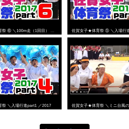
佐賀女子★体育祭 ⑥ ＼100m走（1回目） ／2017
佐賀女子★体育祭 ⑤ ＼入場行進pa
 ＼入場行進part1 ／2017
佐賀女子★体育祭 ＼ミニ台風の目