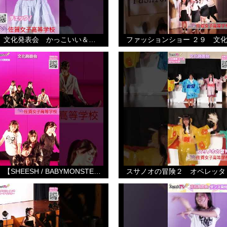
ダンス同好会 文化発表会 かっこいい＆かわいい ショート②ー１８
ダンス同好会 【SHEESH / BABYMONSTER】 ２画面・２１ 文化発表会
スサノオの冒険２ オペレッタ