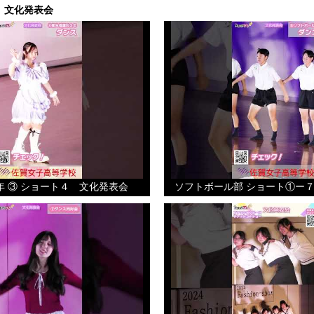
 文化発表会
年 ③ ショート４ 文化発表会