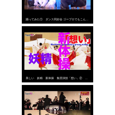
踊ってみた① ダンス同好会 ゴープロでもこんなに綺麗に撮れます！！GOPRO９による撮影 ① 佐賀女子 文化発表会
美しい 妖精 新体操 集団演技「想い」② 佐賀女子高校