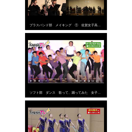
ブラスバンド部 メイキング ① 佐賀女子高校 文化発表会 2019
ソフト部 ダンス 歌って、踊ってみた 女子高生からの クリスマスプレゼント 「さじょし de びじょしに！！(*^▽^*)」佐賀女子すくーるTV