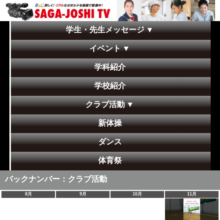
学生・先生メッセージ
▼
イベント
▼
学科紹介
学校紹介
クラブ活動
▼
新体操
ダンス
体育祭
バックナンバー：クラブ活動
8月
9月
10月
11月