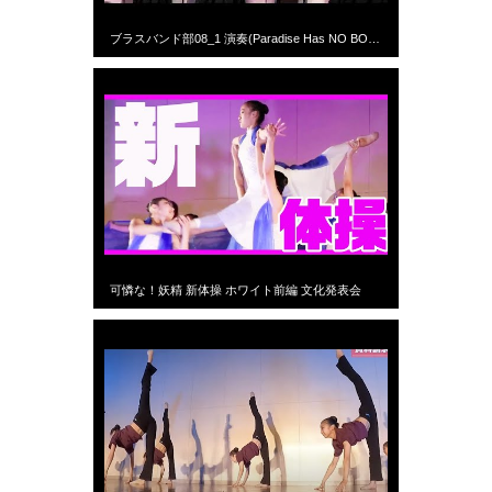
ブラスバンド部08_1 演奏(Paradise Has NO BORDER)
可憐な！妖精 新体操 ホワイト前編 文化発表会