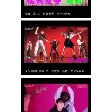
演伎 ①−１ 佐賀女子 文化発表会
ダンス同好会⑥−２ 佐賀女子高校 文化発表会