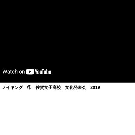
 メイキング ① 佐賀女子高校 文化発表会 2019