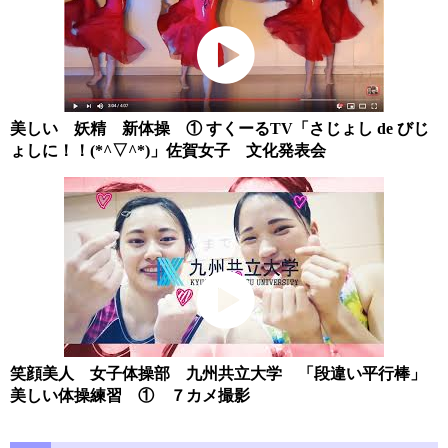
美しい 妖精 新体操 ① すくーるTV「さじょし de びじ
ょしに！！(*^▽^*)」佐賀女子 文化発表会
笑顔美人 女子体操部 九州共立大学 「段違い平行棒」
美しい体操練習 ① ７カメ撮影