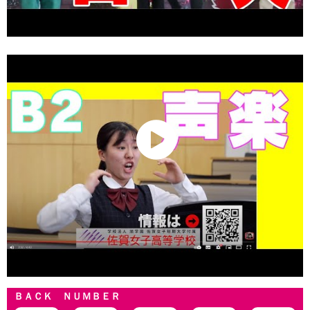
ＢＡＣＫ ＮＵＭＢＥＲ