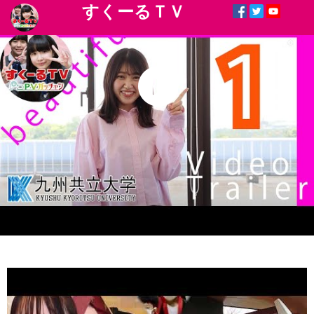
すくーるＴＶ