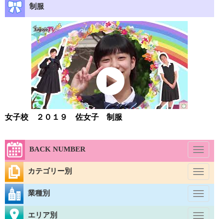
制服
女子校 ２０１９ 佐女子 制服
BACK NUMBER
Toggl
naviga
カテゴリー別
Toggl
naviga
業種別
Toggl
naviga
エリア別
Toggl