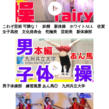
これぞ芸術 可憐な！ 妖精 新体操 ホワイトALL 佐賀
女子高校 文化発表会 究極美 芸術美 新体操部
男子体操部 練習風景 あん馬① 九州共立大学