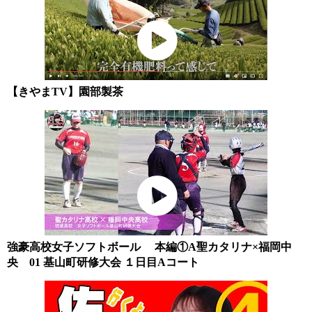
【きやまTV】園部製茶
強豪高校女子ソフトボール 本編①A聖カタリナ×福岡中
央 01 基山町研修大会 １日目Aコート