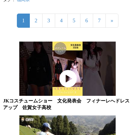
1
2
3
4
5
6
7
»
JKコスチュームショー 文化発表会 フィナーレへドレス
アップ 佐賀女子高校