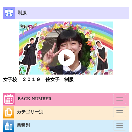
制服
女子校 ２０１９ 佐女子 制服
BACK NUMBER
Toggl
naviga
カテゴリー別
Toggl
naviga
業種別
Toggl