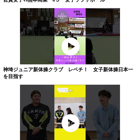
神埼ジュニア新体操クラブ レベチ！ 女子新体操日本一
を目指す