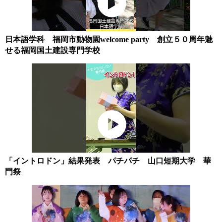
日本語学科 福岡市動物園welcome party 創立５０周年魅
せる福岡国土建設専門学校
「イントロドン」結果発表 パチパチ 山口短期大学 華
門祭