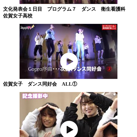
文化発表会１日目 プログラム７ ダンス 衛生看護科
佐賀女子高校
佐賀女子 ダンス同好会 ALL①