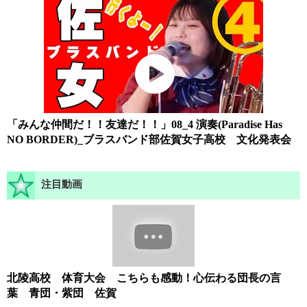
「みんな仲間だ！！友達だ！！」08_4 演奏(Paradise Has
NO BORDER)_ブラスバンド部佐賀女子高校 文化発表会
注目動画
北陵高校 体育大会 こちらも感動！心伝わる団長の言
葉 青団・紫団 佐賀