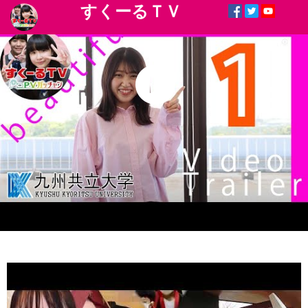
すくーるＴＶ